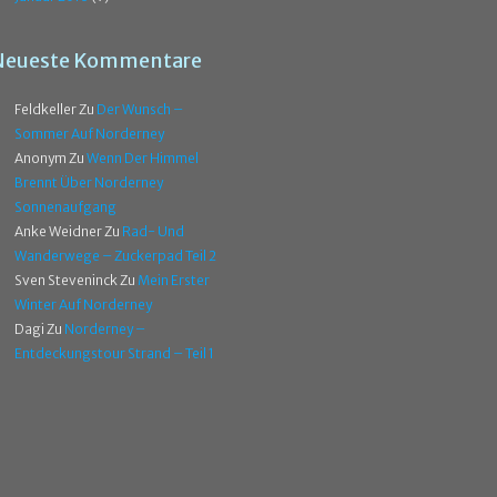
Neueste Kommentare
Feldkeller
Zu
Der Wunsch –
Sommer Auf Norderney
Anonym
Zu
Wenn Der Himmel
Brennt Über Norderney
Sonnenaufgang
Anke Weidner
Zu
Rad- Und
Wanderwege – Zuckerpad Teil 2
Sven Steveninck
Zu
Mein Erster
Winter Auf Norderney
Dagi
Zu
Norderney –
Entdeckungstour Strand – Teil 1