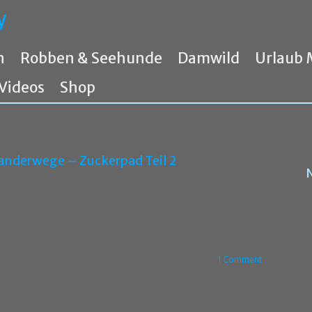
y
n
Robben & Seehunde
Damwild
Urlaub 
Videos
Shop
nderwege – Zuckerpad Teil 2
1 Comment