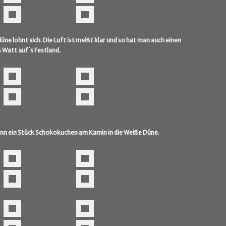
düne lohnt sich. Die Luft ist meißt klar und so hat man auch einen
 Watt auf´s Festland.
nn ein Stück Schokokuchen am Kamin in die Weiße Düne.