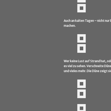
Auch an kalten Tagen – nicht nur 
machen.
Wer keine Lust auf Strand hat, o
es viel zu sehen. Verschneite Dü
und vieles mehr. Die Düne zeigt sic