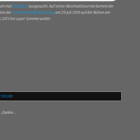
Euch mal
UNHEILIG
ausgesucht. Auf seiner Abschiedstournee kommt der
 bei der
Summertime@Norderney
am 29.Juli 2016 auf der Bühne am
its 2013 bei super Sommerwetter.
8:50 Uhr
s…danke…