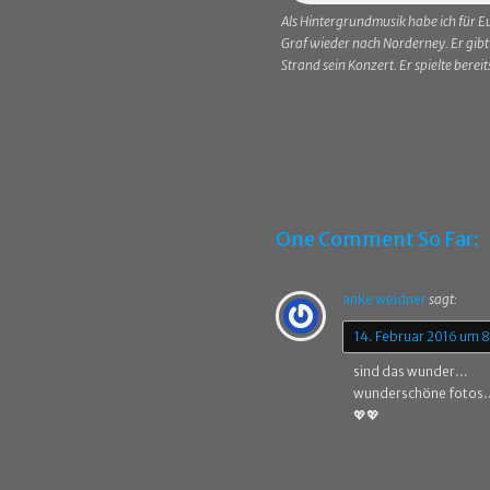
Als Hintergrundmusik habe ich für 
Graf wieder nach Norderney. Er gibt
Strand sein Konzert. Er spielte bere
One Comment So Far:
anke weidner
sagt:
14. Februar 2016 um 
sind das wunder…
wunderschöne foto
💖💖