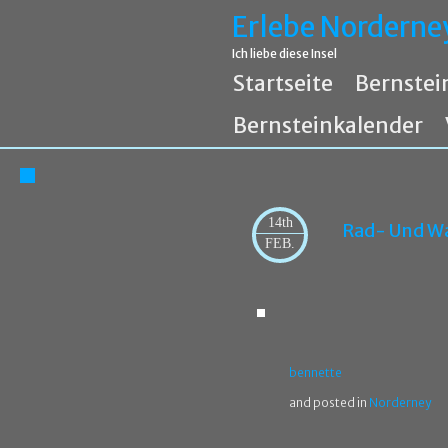
Erlebe Norderne
Ich liebe diese Insel
Startseite
Bernstei
Bernsteinkalender
14th
Rad- Und Wa
FEB.
bennette
and posted in
Norderney