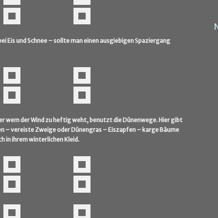
bei Eis und Schnee – sollte man einen ausgiebigen Spaziergang
der wem der Wind zu heftig weht, benutzt die Dünenwege. Hier gibt
nen – vereiste Zweige oder Dünengras – Eiszapfen – karge Bäume
h in ihrem winterlichen Kleid.