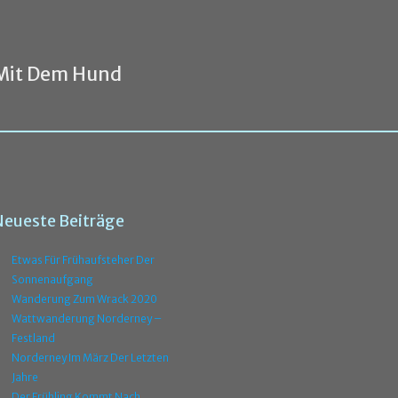
Mit Dem Hund
Neueste Beiträge
Etwas Für Frühaufsteher Der
Sonnenaufgang
Wanderung Zum Wrack 2020
Wattwanderung Norderney –
Festland
Norderney Im März Der Letzten
Jahre
Der Frühling Kommt Nach