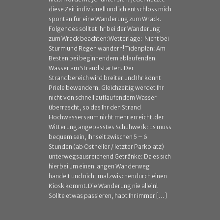
diese Zeit individuell und ich entschloss mich
spontan für eine Wanderung zum Wrack.
Folgendes solltet Ihr bei der Wanderung
zum Wrack beachten:Wetterlage: Nicht bei
Sturm und Regen wandern! Tidenplan: Am
Besten bei beginnendem ablaufenden
Wasser am Strand starten. Der
Strandbereich wird breiter und Ihr könnt
Priele bewandern. Gleichzeitig werdet Ihr
nicht von schnell auflaufendem Wasser
überrascht, so das Ihr den Strand
Hochwassersaum nicht mehr erreicht.der
Witterung angepasstes Schuhwerk: Es muss
bequem sein, Ihr seit zwischen 5 – 6
Stunden (ab Ostheller / letzter Parkplatz)
unterwegsausreichend Getränke: Da es sich
hierbei um einen langen Wanderweg
handelt und nicht mal zwischendurch einen
Kiosk kommt.Die Wanderung nie allein!
Sollte etwas passieren, habt Ihr immer […]