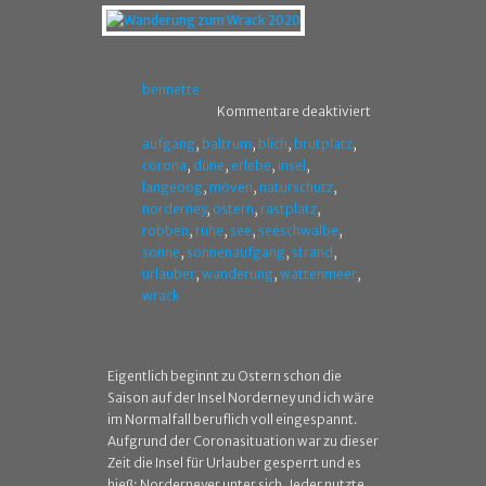
bennette
Kommentare deaktiviert
aufgang
,
baltrum
,
blich
,
brutplatz
,
corona
,
düne
,
erlebe
,
insel
,
langeoog
,
möven
,
naturschutz
,
norderney
,
ostern
,
rastplatz
,
robben
,
ruhe
,
see
,
seeschwalbe
,
sonne
,
sonnenaufgang
,
strand
,
urlauber
,
wanderung
,
wattenmeer
,
wrack
Eigentlich beginnt zu Ostern schon die
Saison auf der Insel Norderney und ich wäre
im Normalfall beruflich voll eingespannt.
Aufgrund der Coronasituation war zu dieser
Zeit die Insel für Urlauber gesperrt und es
hieß: Norderneyer unter sich. Jeder nutzte