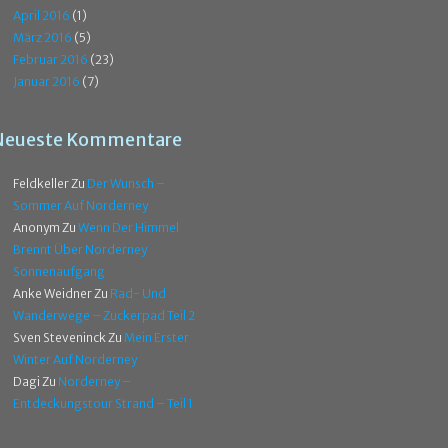
April 2016
(1)
März 2016
(5)
Februar 2016
(23)
Januar 2016
(7)
Neueste Kommentare
Feldkeller
Zu
Der Wunsch –
Sommer Auf Norderney
Anonym
Zu
Wenn Der Himmel
Brennt Über Norderney
Sonnenaufgang
Anke Weidner
Zu
Rad- Und
Wanderwege – Zuckerpad Teil 2
Sven Steveninck
Zu
Mein Erster
Winter Auf Norderney
Dagi
Zu
Norderney –
Entdeckungstour Strand – Teil 1