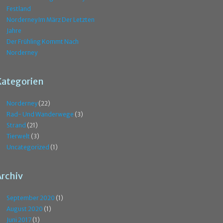
Festland
Norderney Im März Der Letzten
Jahre
Der Frühling Kommt Nach
Norderney
Kategorien
Norderney
(22)
Rad- Und Wanderwege
(3)
Strand
(21)
Tierwelt
(3)
Uncategorized
(1)
Archiv
September 2020
(1)
August 2020
(1)
Juni 2017
(1)