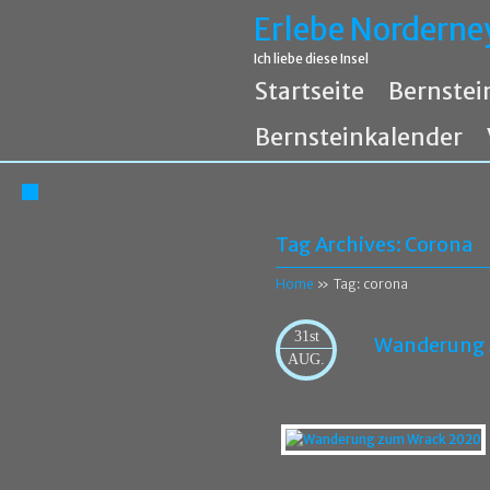
Erlebe Norderne
Ich liebe diese Insel
Startseite
Bernstei
Bernsteinkalender
Tag Archives:
Corona
Home
» Tag: corona
31st
Wanderung 
AUG.