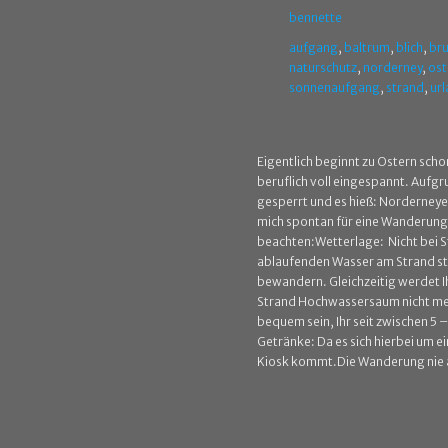
bennette
aufgang
,
baltrum
,
blich
,
bru
naturschutz
,
norderney
,
ost
sonnenaufgang
,
strand
,
ur
Eigentlich beginnt zu Ostern scho
beruflich voll eingespannt. Aufgru
gesperrt und es hieß: Norderneyer 
mich spontan für eine Wanderung
beachten:Wetterlage: Nicht bei 
ablaufenden Wasser am Strand star
bewandern. Gleichzeitig werdet Ih
Strand Hochwassersaum nicht meh
bequem sein, Ihr seit zwischen 5 
Getränke: Da es sich hierbei um 
Kiosk kommt.Die Wanderung nie al