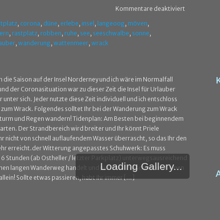
Kommentare deaktiviert
tplatz
,
corona
,
düne
,
erlebe
,
insel
,
langeoog
,
möven
,
ern
,
rastplatz
,
robben
,
ruhe
,
see
,
seeschwalbe
,
sonne
,
lauber
,
wanderung
,
wattenmeer
,
wrack
n die Saison auf der Insel Norderney und ich wäre im Normalfall
nd der Coronasituation war zu dieser Zeit die Insel für Urlauber
unter sich. Jeder nutzte diese Zeit individuell und ich entschloss
 zum Wrack. Folgendes solltet Ihr bei der Wanderung zum Wrack
Sturm und Regen wandern! Tidenplan: Am Besten bei beginnendem
ten. Der Strandbereich wird breiter und Ihr könnt Priele
r nicht von schnell auflaufendem Wasser überrascht, so das Ihr den
r erreicht.der Witterung angepasstes Schuhwerk: Es muss
– 6 Stunden (ab Ostheller / letzter Parkplatz) unterwegsausreichend
Loading Gallery...
einen langen Wanderweg handelt und nicht mal zwischendurch einen
lein! Sollte etwas passieren, habt Ihr immer […]